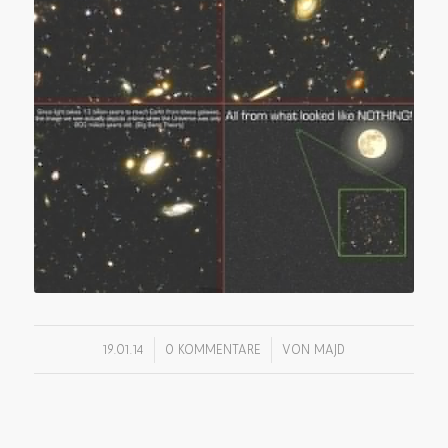
/
/
19.01.14
0 KOMMENTARE
VON
MAJD