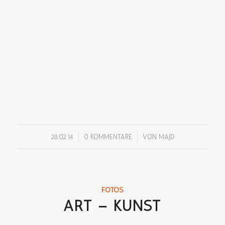
/
/
28.02.14
0 KOMMENTARE
VON
MAJD
FOTOS
ART – KUNST