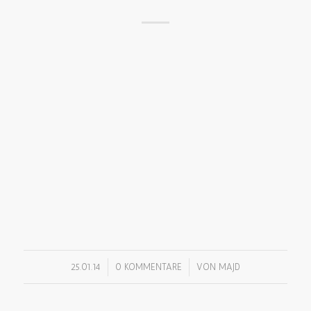
/
/
25.01.14
0 KOMMENTARE
VON
MAJD