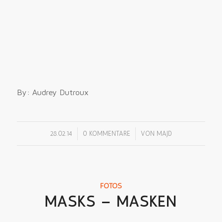
By: Audrey Dutroux
/
/
28.02.14
0 KOMMENTARE
VON
MAJD
FOTOS
MASKS – MASKEN