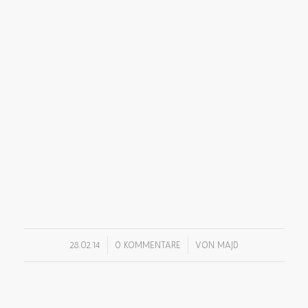
/
/
28.02.14
0 KOMMENTARE
VON
MAJD