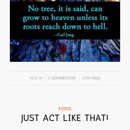
/
/
10.01.14
0 KOMMENTARE
VON
MAJD
FOTOS
JUST ACT LIKE THAT!