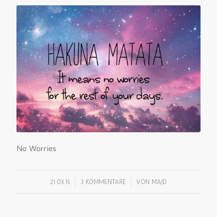
No Worries
/
/
21.03.15
3 KOMMENTARE
VON
MAJD