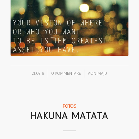
/
/
21.03.15
0 KOMMENTARE
VON
MAJD
FOTOS
HAKUNA MATATA