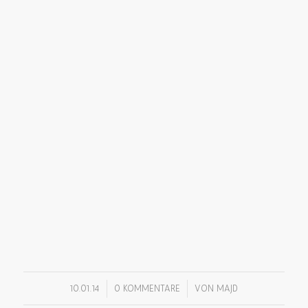
/
/
10.01.14
0 KOMMENTARE
VON
MAJD