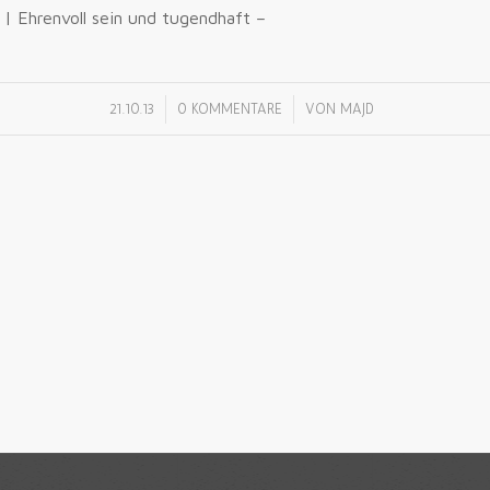
 | Ehrenvoll sein und tugendhaft –
/
/
21.10.13
0 KOMMENTARE
VON
MAJD