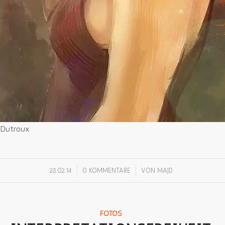
 Dutroux
/
/
28.02.14
0 KOMMENTARE
VON
MAJD
FOTOS