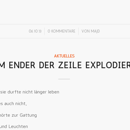
/
/
06.10.13
0 KOMMENTARE
VON
MAJD
AKTUELLES
M ENDER DER ZEILE EXPLODIE
sie durfte nicht länger leben
es auch nicht,
hörte zur Gattung
 und Leuchten