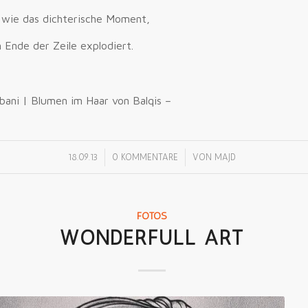
 wie das dichterische Moment,
 Ende der Zeile explodiert.
bani | Blumen im Haar von Balqis –
/
/
18.09.13
0 KOMMENTARE
VON
MAJD
FOTOS
WONDERFULL ART