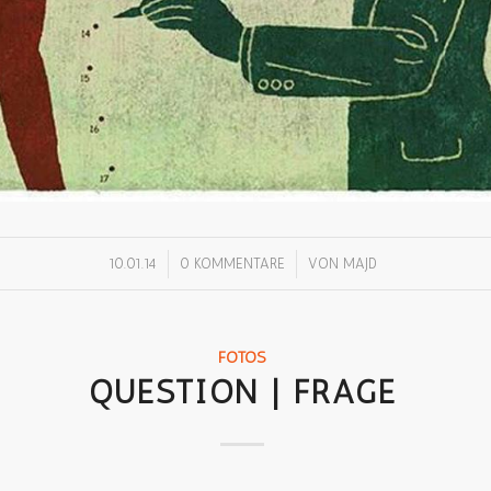
/
/
10.01.14
0 KOMMENTARE
VON
MAJD
FOTOS
QUESTION | FRAGE