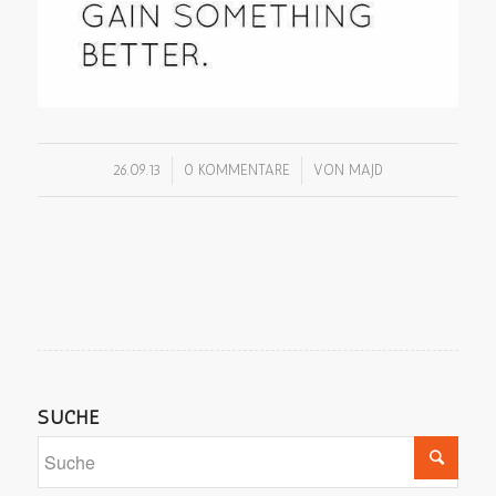
/
/
26.09.13
0 KOMMENTARE
VON
MAJD
SUCHE