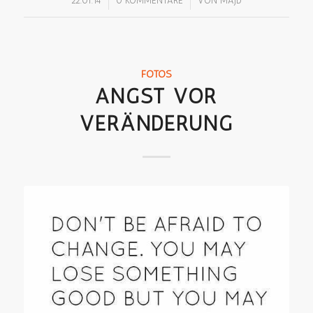
/
/
22.01.14
0 KOMMENTARE
VON
MAJD
FOTOS
ANGST VOR
VERÄNDERUNG