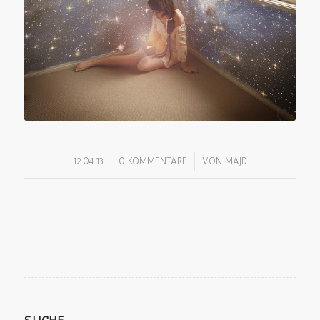
/
/
12.04.13
0 KOMMENTARE
VON
MAJD