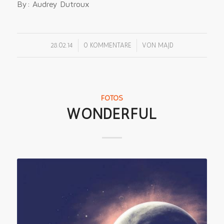
By: Audrey Dutroux
/
/
28.02.14
0 KOMMENTARE
VON
MAJD
FOTOS
WONDERFUL