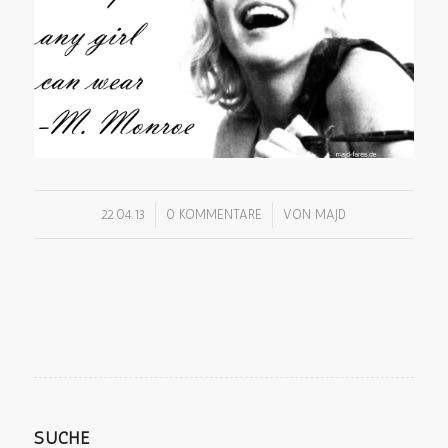
/
/
22.04.13
0 KOMMENTARE
VON
MAJD
SUCHE