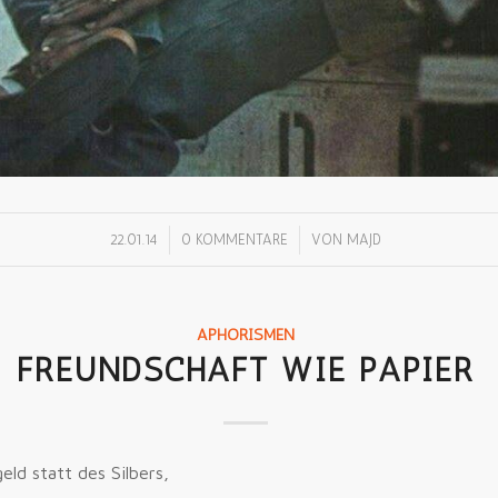
/
/
22.01.14
0 KOMMENTARE
VON
MAJD
APHORISMEN
FREUNDSCHAFT WIE PAPIER
eld statt des Silbers,