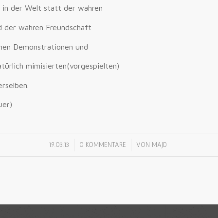
n in der Welt statt der wahren
d der wahren Freundschaft
chen Demonstrationen und
atürlich mimisierten(vorgespielten)
rselben.
uer)
/
/
19.03.13
0 KOMMENTARE
VON
MAJD