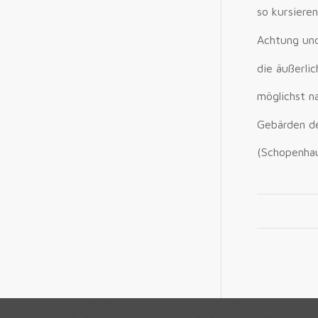
so kursiere
Achtung un
die äußerli
möglichst n
Gebärden de
(Schopenha