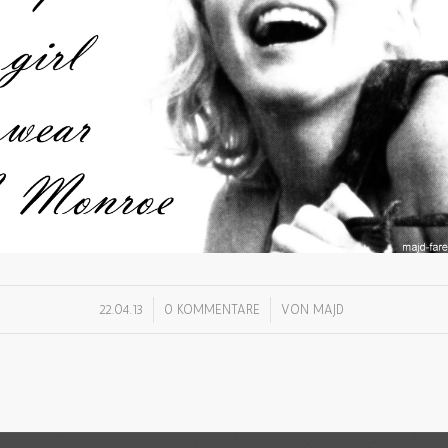
/
/
22.04.13
0 KOMMENTARE
VON
MAJD