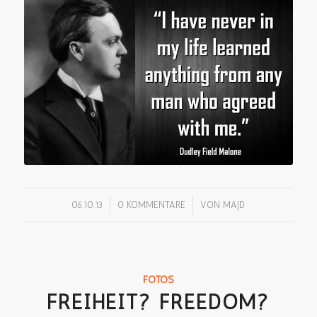
/
/
06.10.13
0 KOMMENTARE
VON
MAJD
FOTOS
FREIHEIT? FREEDOM?