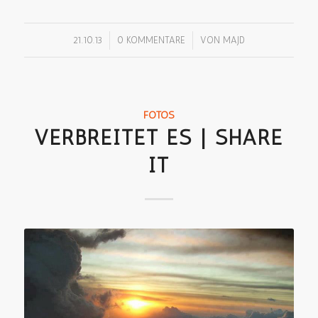
/
/
21.10.13
0 KOMMENTARE
VON
MAJD
FOTOS
VERBREITET ES | SHARE
IT