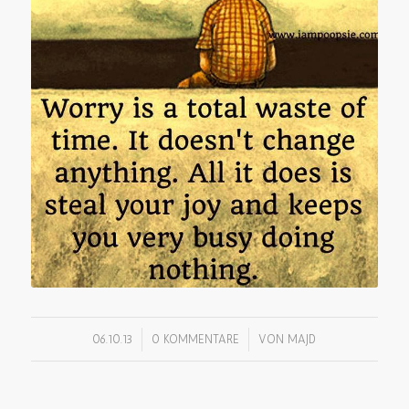
/
/
06.10.13
0 KOMMENTARE
VON
MAJD