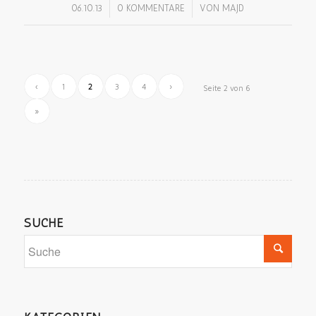
/
/
06.10.13
0 KOMMENTARE
VON
MAJD
‹
1
2
3
4
›
Seite 2 von 6
»
SUCHE