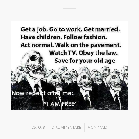
/
/
06.10.13
0 KOMMENTARE
VON
MAJD