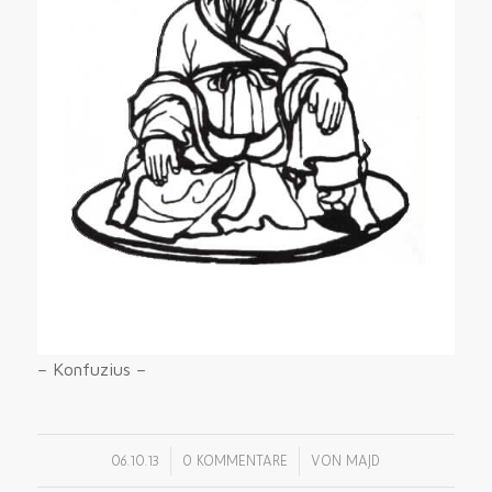
– Konfuzius –
/
/
06.10.13
0 KOMMENTARE
VON
MAJD