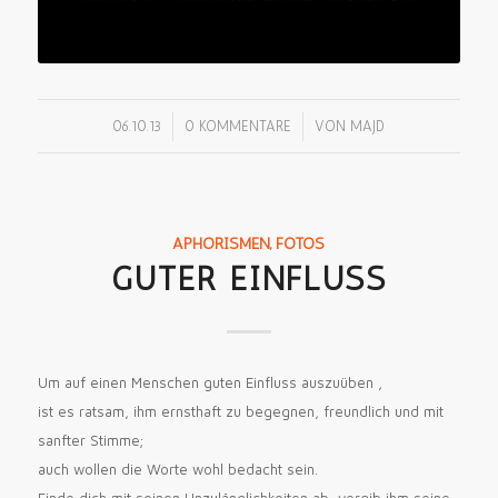
/
/
06.10.13
0 KOMMENTARE
VON
MAJD
APHORISMEN
,
FOTOS
GUTER EINFLUSS
Um auf einen Menschen guten Einfluss auszuüben ,
ist es ratsam, ihm ernsthaft zu begegnen, freundlich und mit
sanfter Stimme;
auch wollen die Worte wohl bedacht sein.
Finde dich mit seinen Unzulänglichkeiten ab, vergib ihm seine