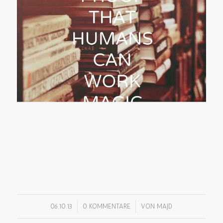
/
/
06.10.13
0 KOMMENTARE
VON
MAJD