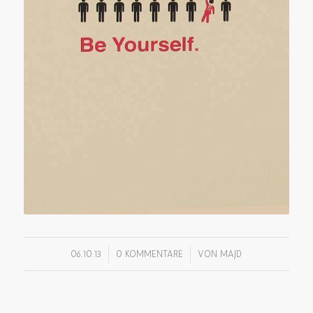
/
/
06.10.13
0 KOMMENTARE
VON
MAJD