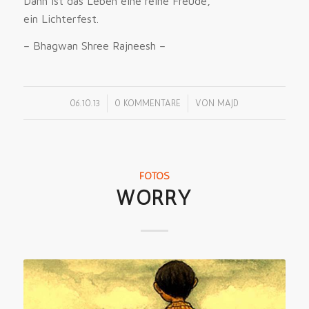
Dann ist das Leben eine reine Freude,
ein Lichterfest.
– Bhagwan Shree Rajneesh –
/
/
06.10.13
0 KOMMENTARE
VON
MAJD
FOTOS
WORRY