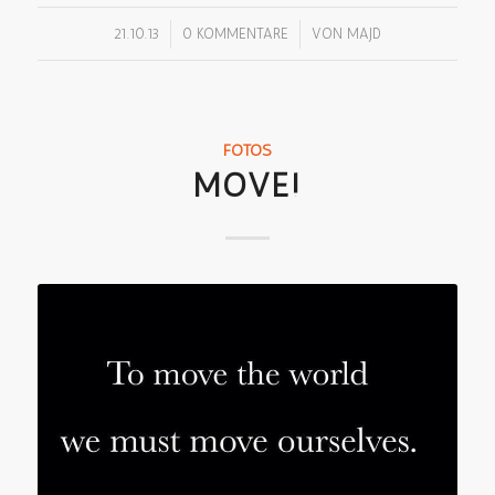
/
/
21.10.13
0 KOMMENTARE
VON
MAJD
FOTOS
MOVE!