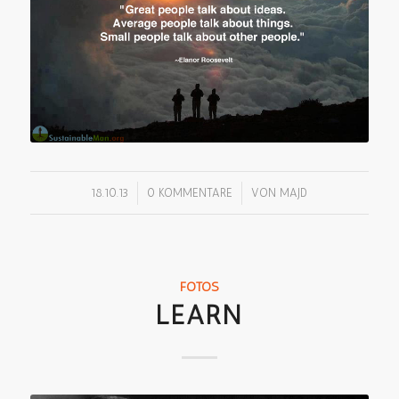
/
/
18.10.13
0 KOMMENTARE
VON
MAJD
FOTOS
LEARN