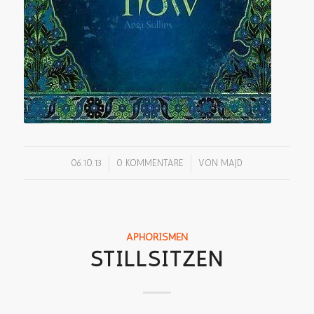
/
/
06.10.13
0 KOMMENTARE
VON
MAJD
APHORISMEN
STILLSITZEN