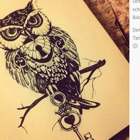
Unf
sc
Bil
Def
Ta
🙂