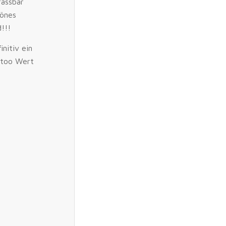
assbar
hönes
d!!!
initiv ein
ttoo Wert