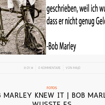
/
/
31.01.14
0 KOMMENTARE
VON
MAJD
FOTOS
 MARLEY KNEW IT | BOB MAR
WUSSTE ES