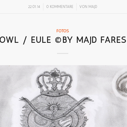
/
/
22.01.14
0 KOMMENTARE
VON
MAJD
FOTOS
OWL / EULE ©BY MAJD FARES