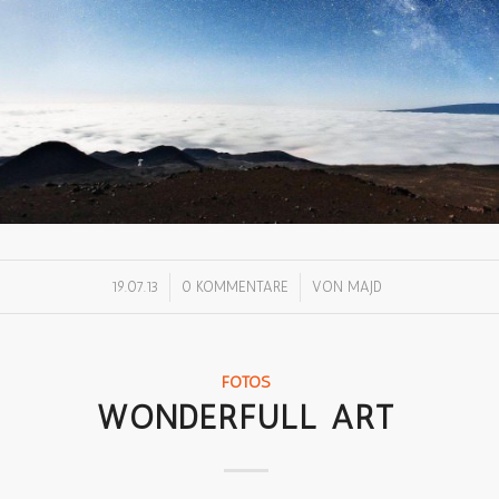
/
/
19.07.13
0 KOMMENTARE
VON
MAJD
FOTOS
WONDERFULL ART