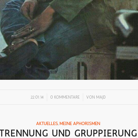
/
/
22.01.14
0 KOMMENTARE
VON
MAJD
AKTUELLES
,
MEINE APHORISMEN
TRENNUNG UND GRUPPIERUNG