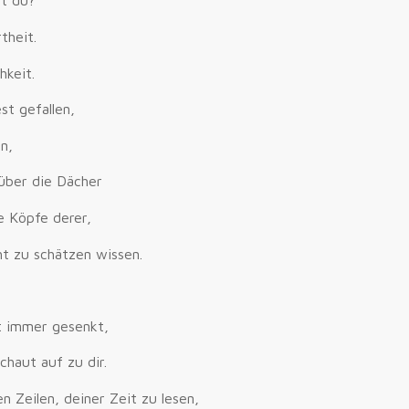
st du?
theit.
hkeit.
t gefallen,
n,
 über die Dächer
e Köpfe derer,
ht zu schätzen wissen.
st immer gesenkt,
chaut auf zu dir.
n Zeilen, deiner Zeit zu lesen,