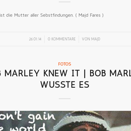
 ist die Mutter aller Sebstfindungen. ( Majd Fares )
/
/
26.01.14
0 KOMMENTARE
VON
MAJD
FOTOS
 MARLEY KNEW IT | BOB MAR
WUSSTE ES