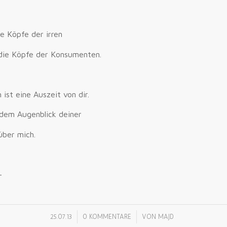
ie Köpfe der irren
die Köpfe der Konsumenten.
ist eine Auszeit von dir.
 dem Augenblick deiner
über mich.
-
/
/
25.07.13
0 KOMMENTARE
VON
MAJD