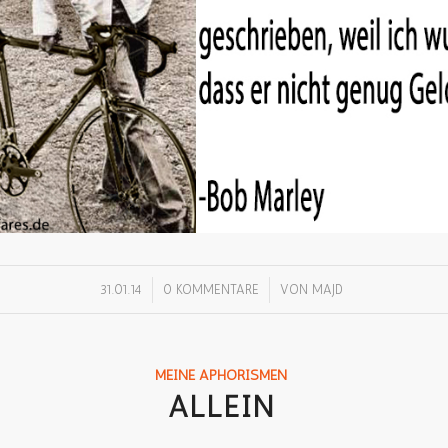
/
/
31.01.14
0 KOMMENTARE
VON
MAJD
MEINE APHORISMEN
ALLEIN