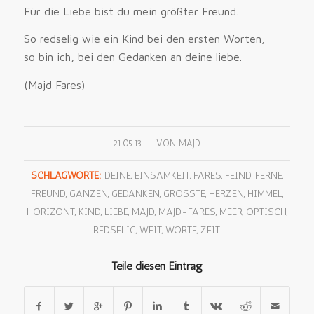
Für die Liebe bist du mein größter Freund.
So redselig wie ein Kind bei den ersten Worten,
so bin ich, bei den Gedanken an deine liebe.
(Majd Fares)
/
21.05.13
VON
MAJD
SCHLAGWORTE:
DEINE
,
EINSAMKEIT
,
FARES
,
FEIND
,
FERNE
,
FREUND
,
GANZEN
,
GEDANKEN
,
GRÖSSTE
,
HERZEN
,
HIMMEL
,
HORIZONT
,
KIND
,
LIEBE
,
MAJD
,
MAJD-FARES
,
MEER
,
OPTISCH
,
REDSELIG
,
WEIT
,
WORTE
,
ZEIT
Teile diesen Eintrag