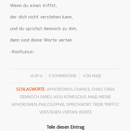
Wenn du einen triffst,
der dich nicht verstehen kann,
und du sprichst dennoch zu ihm,
dann sind deine Worte vertan.
-Konfuzius-
/
/
18.09.13
0 KOMMENTARE
VON
MAJD
SCHLAGWORTE:
APHORISMUS
,
CHANCE
,
CHAO
,
CHEN
,
DENNOCH
,
FARES
,
HSIU
,
KONFUZIUS
,
MAJD
,
MEINE
APHORISMEN
,
PHILOSOPHIE
,
SPRICHWORT
,
TRIER
,
TRIFFST
,
VERSTEHEN
,
VERTAN
,
WORTE
Teile diesen Eintrag