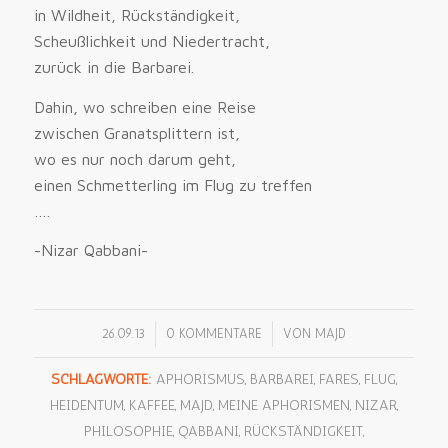
in Wildheit, Rückständigkeit,
Scheußlichkeit und Niedertracht,
zurück in die Barbarei.
Dahin, wo schreiben eine Reise
zwischen Granatsplittern ist,
wo es nur noch darum geht,
einen Schmetterling im Flug zu treffen
….
-Nizar Qabbani-
/
/
26.09.13
0 KOMMENTARE
VON
MAJD
SCHLAGWORTE:
APHORISMUS
,
BARBAREI
,
FARES
,
FLUG
,
HEIDENTUM
,
KAFFEE
,
MAJD
,
MEINE APHORISMEN
,
NIZAR
,
PHILOSOPHIE
,
QABBANI
,
RÜCKSTÄNDIGKEIT
,