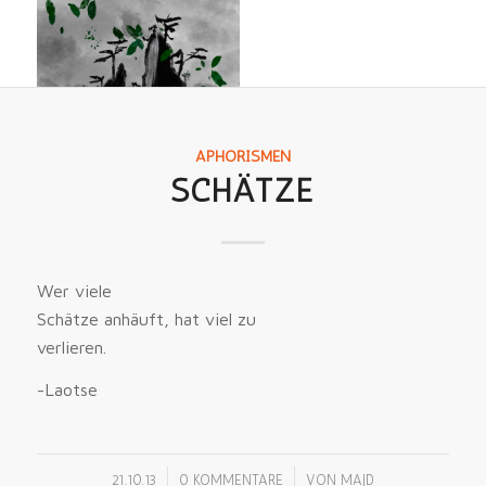
APHORISMEN
SCHÄTZE
Wer viele
Schätze anhäuft, hat viel zu
verlieren.
-Laotse
/
/
21.10.13
0 KOMMENTARE
VON
MAJD