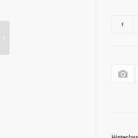
Oral Culture | Sprachkultur
Hinterla