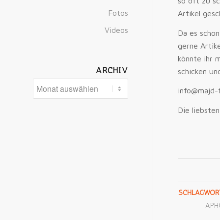
so oft zu s
Fotos
Artikel ges
Videos
Da es schon
gerne Artik
könnte ihr 
ARCHIV
schicken un
info@majd-f
Die liebste
SCHLAGWORT
APH