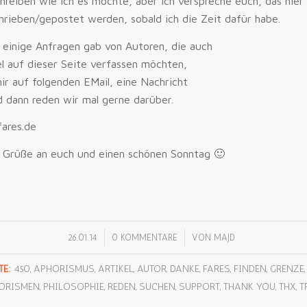
chreiben wie ich es möchte, aber ich verspreche euch, das hier
chrieben/gepostet werden, sobald ich die Zeit dafür habe.
 einige Anfragen gab von Autoren, die auch
el auf dieser Seite verfassen möchten,
mir auf folgenden EMail, eine Nachricht
d dann reden wir mal gerne darüber.
ares.de
n Grüße an euch und einen schönen Sonntag 🙂
/
/
26.01.14
0 KOMMENTARE
VON
MAJD
E:
450
,
APHORISMUS
,
ARTIKEL
,
AUTOR
,
DANKE
,
FARES
,
FINDEN
,
GRENZE
ORISMEN
,
PHILOSOPHIE
,
REDEN
,
SUCHEN
,
SUPPORT
,
THANK YOU
,
THX
,
T