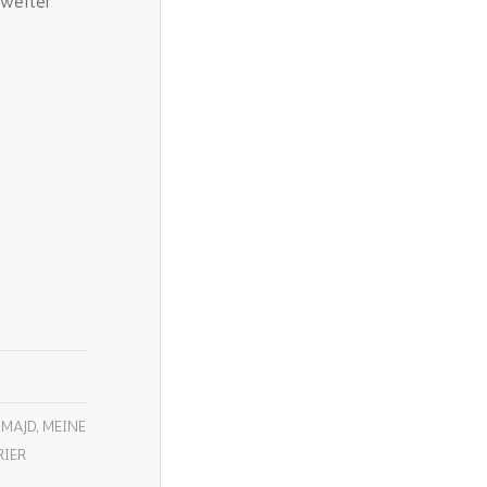
 weiter
,
MAJD
,
MEINE
RIER