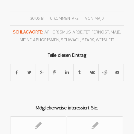
/
/
30.06.13
0 KOMMENTARE
VON
MAJD
SCHLAGWORTE:
APHORISMUS
,
ARBEITET
,
FERNOST
,
MAJD
,
MEINE APHORISMEN
,
SCHWACH
,
STARK
,
WEISHEIT
Teile diesen Eintrag
Möglicherweise interessiert Sie: