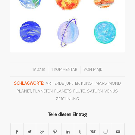
/
/
19.07.13
1 KOMMENTAR
VON
MAJD
SCHLAGWORTE:
ART
,
ERDE
,
JUPITER
,
KUNST
,
MARS
,
MOND
,
PLANET
,
PLANETEN
,
PLANETS
,
PLUTO
,
SATURN
,
VENUS
,
ZEICHNUNG
Teile diesen Eintrag