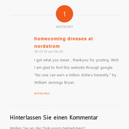
1
ANTWORT
homecoming dresses at
nordstrom
says:
30.07.13 um 04:20
I got what you mean , thankyou for posting .Woh
I am glad to find this website through google.
“No one can earn a million dollars honestly.” by
William Jennings Bryan.
Antworten
Hinterlassen Sie einen Kommentar
Wollen Sie an der Diskussion teilnehmen?