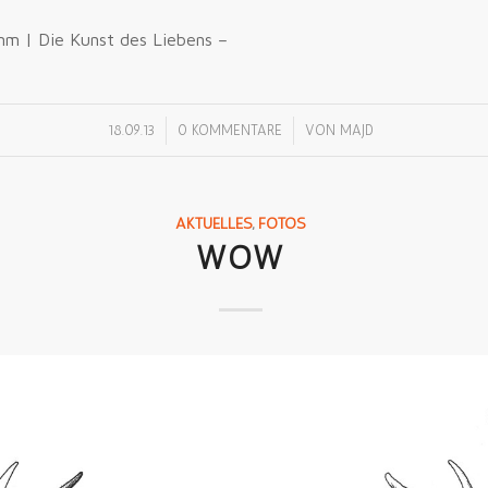
mm | Die Kunst des Liebens –
/
/
18.09.13
0 KOMMENTARE
VON
MAJD
AKTUELLES
,
FOTOS
WOW