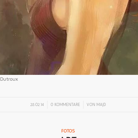
 Dutroux
/
/
28.02.14
0 KOMMENTARE
VON
MAJD
FOTOS