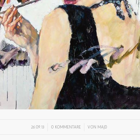
/
/
26.09.13
0 KOMMENTARE
VON
MAJD