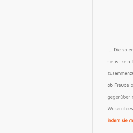
…. Die so e
sie ist kei
zusammenzua
ob Freude o
gegenüber 
Wesen ihres 
indem sie mi