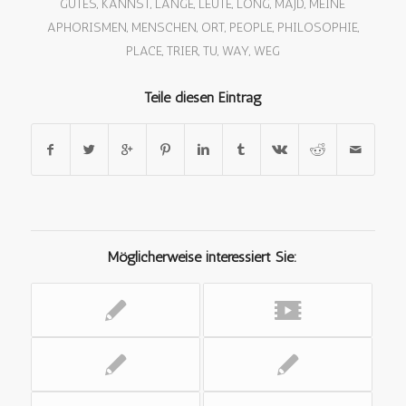
GUTES
,
KANNST
,
LANGE
,
LEUTE
,
LONG
,
MAJD
,
MEINE
APHORISMEN
,
MENSCHEN
,
ORT
,
PEOPLE
,
PHILOSOPHIE
,
PLACE
,
TRIER
,
TU
,
WAY
,
WEG
Teile diesen Eintrag
Möglicherweise interessiert Sie: