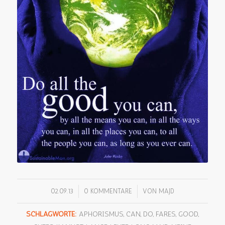
/
/
02.09.13
0 KOMMENTARE
VON
MAJD
SCHLAGWORTE:
APHORISMUS
,
CAN
,
DO
,
FARES
,
GOOD
,