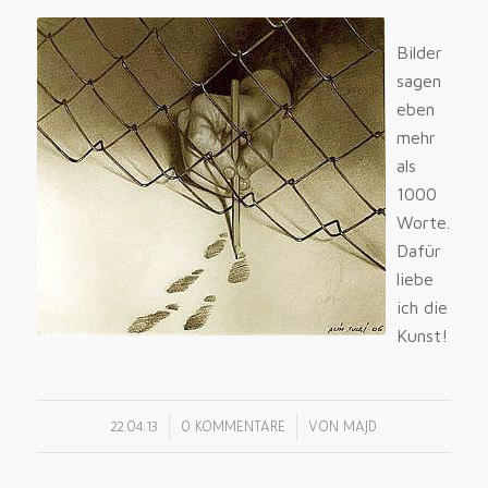
Bilder
sagen
eben
mehr
als
1000
Worte.
Dafür
liebe
ich die
Kunst!
/
/
22.04.13
0 KOMMENTARE
VON
MAJD