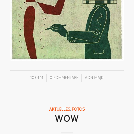
/
/
10.01.14
0 KOMMENTARE
VON
MAJD
AKTUELLES
,
FOTOS
WOW