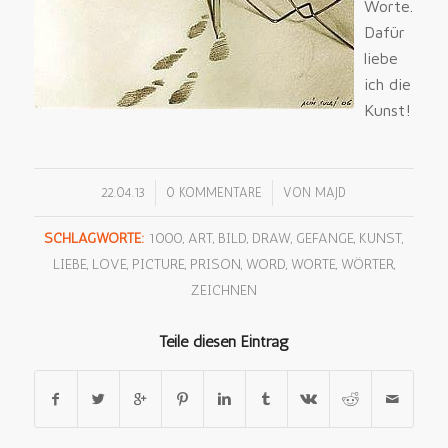
Worte.
Dafür
liebe
ich die
Kunst!
/
/
22.04.13
0 KOMMENTARE
VON
MAJD
SCHLAGWORTE:
1000
,
ART
,
BILD
,
DRAW
,
GEFANGE
,
KUNST
,
LIEBE
,
LOVE
,
PICTURE
,
PRISON
,
WORD
,
WORTE
,
WÖRTER
,
ZEICHNEN
Teile diesen Eintrag