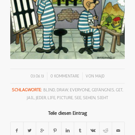
/
/
03.06.13
0 KOMMENTARE
VON
MAJD
SCHLAGWORTE:
BLIND
,
DRAW
,
EVERYONE
,
GEFÄNGNIS
,
GET
,
JAIL
,
JEDER
,
LIFE
,
PICTURE
,
SEE
,
SEHEN
,
SIEHT
Teile diesen Eintrag